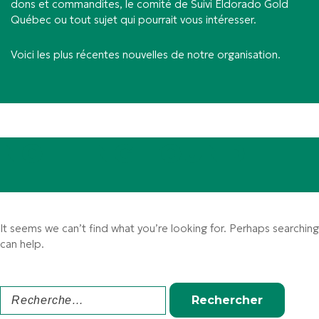
dons et commandites, le comité de Suivi Eldorado Gold
Québec ou tout sujet qui pourrait vous intéresser.
Voici les plus récentes nouvelles de notre organisation.
NOTHING FOUND
It seems we can’t find what you’re looking for. Perhaps searching
can help.
Rechercher :