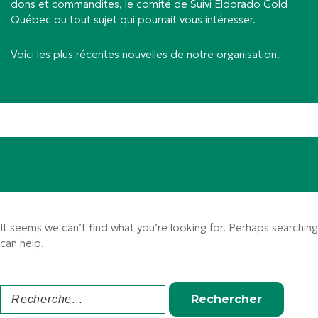
dons et commandites, le comité de Suivi Eldorado Gold
Québec ou tout sujet qui pourrait vous intéresser.
Voici les plus récentes nouvelles de notre organisation.
NOTHING FOUND
It seems we can’t find what you’re looking for. Perhaps searching
can help.
Rechercher :