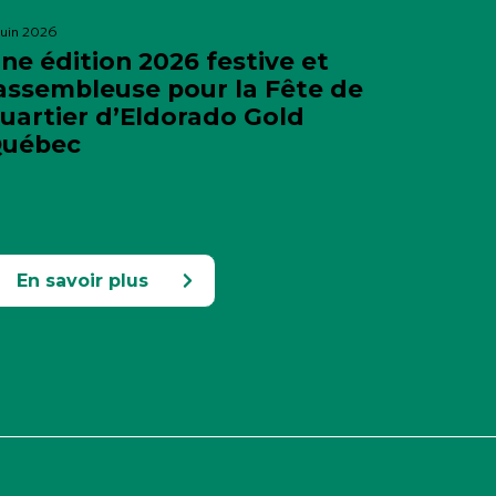
 juin 2026
ne édition 2026 festive et
assembleuse pour la Fête de
uartier d’Eldorado Gold
uébec
En savoir plus