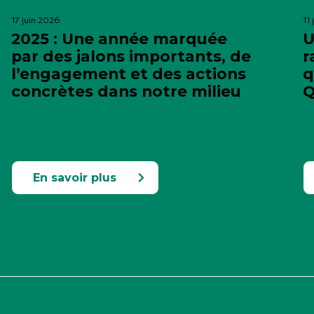
17 juin 2026
11
2025 : Une année marquée
U
par des jalons importants, de
r
l’engagement et des actions
q
concrètes dans notre milieu
Q
En savoir plus